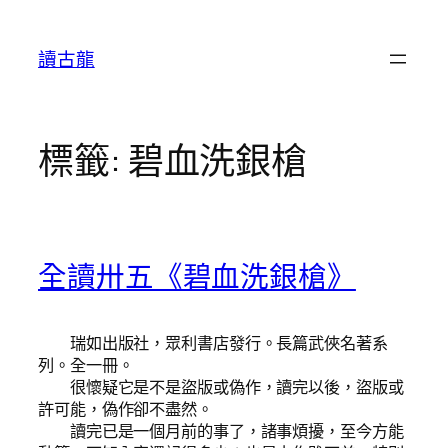
跳
至
讀古龍
主
要
內
容
標籤:
碧血洗銀槍
全讀卅五《碧血洗銀槍》
瑞如出版社，眾利書店發行。長篇武俠名著系
列。全一冊。
很懷疑它是不是盜版或偽作，讀完以後，盜版或
許可能，偽作卻不盡然。
讀完已是一個月前的事了，諸事煩擾，至今方能