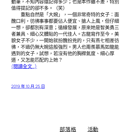
動筆，不知內容還記得多少；也是本作雖不差，特別
值得提記的卻不多。（笑）
重點自然是「大婉」，一個非常奇特的女子：面
醜口利，彷彿事事都要佔人便宜、搶人上風，但仔細
一想，卻都別有深意；循線發展，原來她是智美勇三
者兼具、細心又體貼的一代佳人。古龍寫作至今，美
貌女子不少，一開始就扮醜扮兇的，只有燕七相差彷
彿，不過仍無大婉這般強烈。男人也甭羨慕馬如龍能
遇到的女子，試想，若沒有他的胸襟氣度、細心厚
道，又怎能匹配的上她？
(閱讀全文…)
2019 年 10 月 25 日
部落格
活動