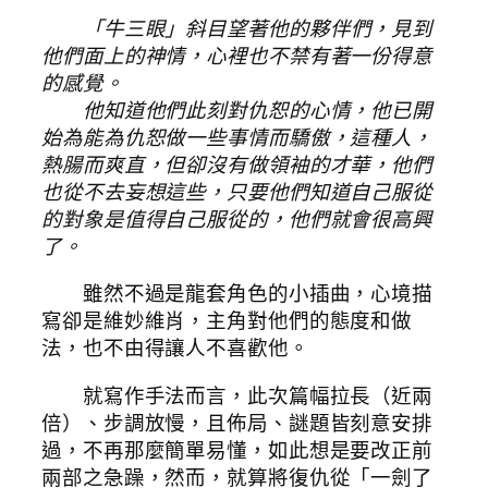
「牛三眼」斜目望著他的夥伴們，見到
他們面上的神情，心裡也不禁有著一份得意
的感覺。
他知道他們此刻對仇恕的心情，他已開
始為能為仇恕做一些事情而驕傲，這種人，
熱腸而爽直，但卻沒有做領袖的才華，他們
也從不去妄想這些，只要他們知道自己服從
的對象是值得自己服從的，他們就會很高興
了。
雖然不過是龍套角色的小插曲，心境描
寫卻是維妙維肖，主角對他們的態度和做
法，也不由得讓人不喜歡他。
就寫作手法而言，此次篇幅拉長（近兩
倍）、步調放慢，且佈局、謎題皆刻意安排
過，不再那麼簡單易懂，如此想是要改正前
兩部之急躁，然而，就算將復仇從「一劍了