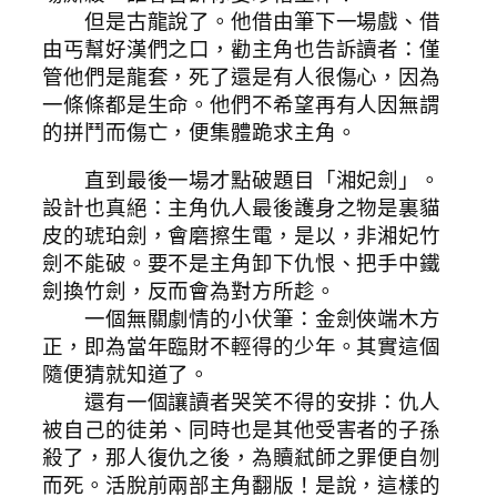
但是古龍說了。他借由筆下一場戲、借
由丐幫好漢們之口，勸主角也告訴讀者：僅
管他們是龍套，死了還是有人很傷心，因為
一條條都是生命。他們不希望再有人因無謂
的拼鬥而傷亡，便集體跪求主角。
直到最後一場才點破題目「湘妃劍」。
設計也真絕：主角仇人最後護身之物是裏貓
皮的琥珀劍，會磨擦生電，是以，非湘妃竹
劍不能破。要不是主角卸下仇恨、把手中鐵
劍換竹劍，反而會為對方所趁。
一個無關劇情的小伏筆：金劍俠端木方
正，即為當年臨財不輕得的少年。其實這個
隨便猜就知道了。
還有一個讓讀者哭笑不得的安排：仇人
被自己的徒弟、同時也是其他受害者的子孫
殺了，那人復仇之後，為贖弒師之罪便自刎
而死。活脫前兩部主角翻版！是說，這樣的