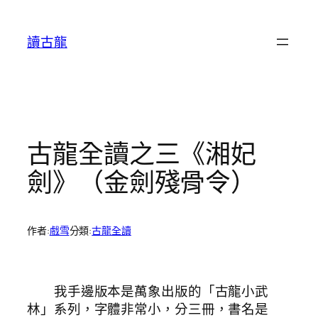
跳
至
讀古龍
主
要
內
容
古龍全讀之三《湘妃
劍》（金劍殘骨令）
作者:
戲雪
分類:
古龍全讀
我手邊版本是萬象出版的「古龍小武
林」系列，字體非常小，分三冊，書名是