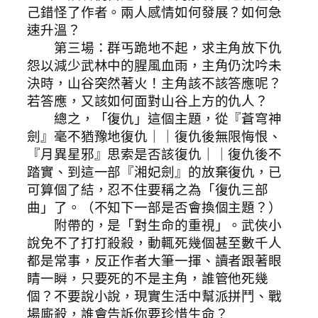
己錯怪了作者。兩人感情如何發展？如何急
速升溫？
第三場：群丐跪地不起，求主角放下仇
怨以減少武林中的腥風血雨，主角仍沈吟未
決時，山谷突然著火！主角該不該答應呢？
若答應，又該如何面對山谷上方的仇人？
總之，「復仇」這個主題，從『蒼穹神
劍』毫不猶豫地復仇｜｜復仇後無限悔恨、
『月異星邪』思索是否該復仇｜｜復仇後不
踏實、到這一部『湘妃劍』的放棄復仇，已
可算個了結，忍不住要稱之為「復仇三部
曲」了。（不知下一部是否會換個主題？）
附帶的，是「對生命的重視」。武俠小
說免不了打打殺殺，動輒死幾個甚至數千人
都是常事，反正作者大筆一揮、讀者跟著眼
睛一瞬，只要死的不是主角，誰管他死幾
個？不要說小說，現實生活中幫派拼鬥、戰
場廝殺，誰會告訴你要珍惜生命？