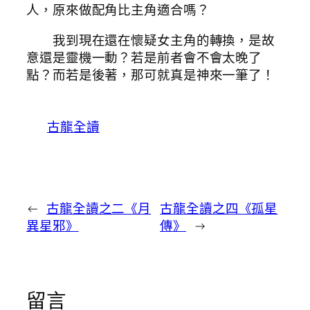
人，原來做配角比主角適合嗎？
我到現在還在懷疑女主角的轉換，是故
意還是靈機一動？若是前者會不會太晚了
點？而若是後著，那可就真是神來一筆了！
古龍全讀
←
古龍全讀之二《月
古龍全讀之四《孤星
異星邪》
傳》
→
留言