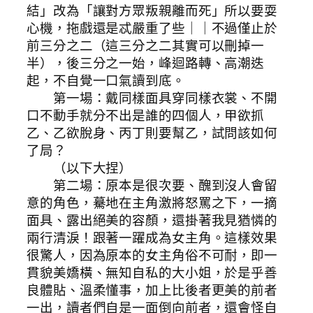
結」改為「讓對方眾叛親離而死」所以要耍
心機，拖戲還是忒嚴重了些｜｜不過僅止於
前三分之二（這三分之二其實可以刪掉一
半），後三分之一始，峰迴路轉、高潮迭
起，不自覺一口氣讀到底。
第一場：戴同樣面具穿同樣衣裳、不開
口不動手就分不出是誰的四個人，甲欲抓
乙、乙欲脫身、丙丁則要幫乙，試問該如何
了局？
（以下大捏）
第二場：原本是很次要、醜到沒人會留
意的角色，驀地在主角激將怒罵之下，一摘
面具、露出絕美的容顏，還掛著我見猶憐的
兩行清淚！跟著一躍成為女主角。這樣效果
很驚人，因為原本的女主角俗不可耐，即一
貫貌美嬌橫、無知自私的大小姐，於是乎善
良體貼、溫柔懂事，加上比後者更美的前者
一出，讀者們自是一面倒向前者，還會怪自