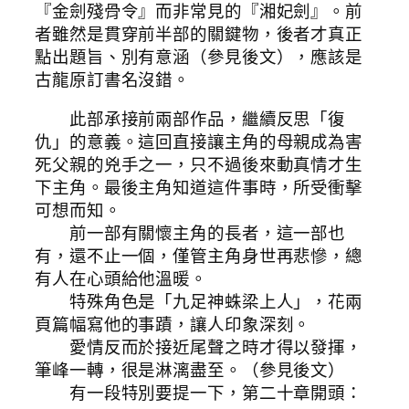
『金劍殘骨令』而非常見的『湘妃劍』。前
者雖然是貫穿前半部的關鍵物，後者才真正
點出題旨、別有意涵（參見後文），應該是
古龍原訂書名沒錯。
此部承接前兩部作品，繼續反思「復
仇」的意義。這回直接讓主角的母親成為害
死父親的兇手之一，只不過後來動真情才生
下主角。最後主角知道這件事時，所受衝擊
可想而知。
前一部有關懷主角的長者，這一部也
有，還不止一個，僅管主角身世再悲慘，總
有人在心頭給他溫暖。
特殊角色是「九足神蛛梁上人」，花兩
頁篇幅寫他的事蹟，讓人印象深刻。
愛情反而於接近尾聲之時才得以發揮，
筆峰一轉，很是淋漓盡至。（參見後文）
有一段特別要提一下，第二十章開頭：