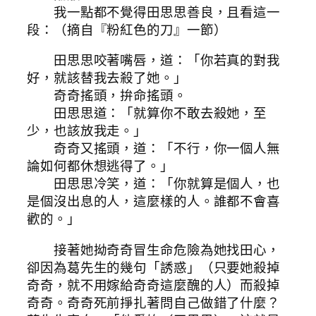
我一點都不覺得田思思善良，且看這一
段：（摘自『粉紅色的刀』一節）
田思思咬著嘴唇，道：「你若真的對我
好，就該替我去殺了她。」
奇奇搖頭，拚命搖頭。
田思思道：「就算你不敢去殺她，至
少，也該放我走。」
奇奇又搖頭，道：「不行，你一個人無
論如何都休想逃得了。」
田思思冷笑，道：「你就算是個人，也
是個沒出息的人，這麼樣的人。誰都不會喜
歡的。」
接著她拗奇奇冒生命危險為她找田心，
卻因為葛先生的幾句「誘惑」（只要她殺掉
奇奇，就不用嫁給奇奇這麼醜的人）而殺掉
奇奇。奇奇死前掙扎著問自己做錯了什麼？