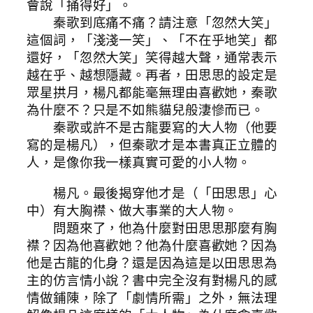
會說「捅得好」。
秦歌到底痛不痛？請注意「忽然大笑」
這個詞，「淺淺一笑」、「不在乎地笑」都
還好，「忽然大笑」笑得越大聲，通常表示
越在乎、越想隱藏。再者，田思思的設定是
眾星拱月，楊凡都能毫無理由喜歡她，秦歌
為什麼不？只是不如熊貓兒般淒慘而已。
秦歌或許不是古龍要寫的大人物（他要
寫的是楊凡），但秦歌才是本書真正立體的
人，是像你我一樣真實可愛的小人物。
楊凡。最後揭穿他才是（「田思思」心
中）有大胸襟、做大事業的大人物。
問題來了，他為什麼對田思思那麼有胸
襟？因為他喜歡她？他為什麼喜歡她？因為
他是古龍的化身？還是因為這是以田思思為
主的仿言情小說？書中完全沒有對楊凡的感
情做鋪陳，除了「劇情所需」之外，無法理