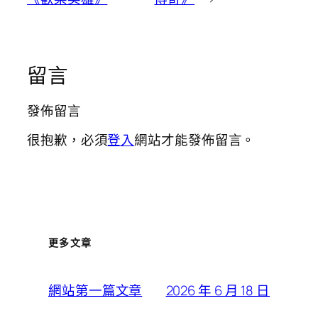
留言
發佈留言
很抱歉，必須
登入
網站才能發佈留言。
更多文章
2026 年 6 月 18 日
網站第一篇文章