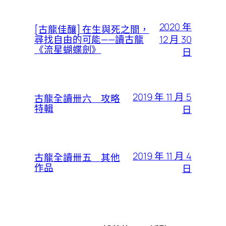
2020 年
[古龍佳釀] 在生與死之間，
12 月 30
尋找自由的可能——讀古龍
《流星蝴蝶劍》
日
2019 年 11 月 5
古龍全讀卌六 攻略
特輯
日
2019 年 11 月 4
古龍全讀卌五 其他
作品
日