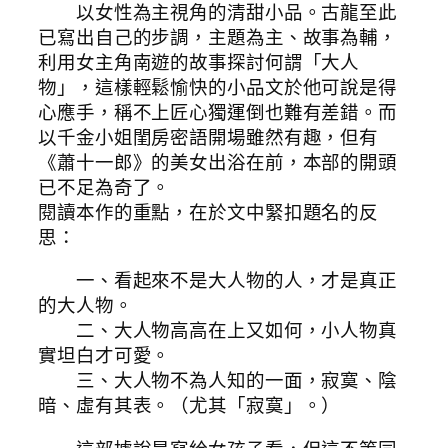
以女性為主視角的清甜小品。古龍至此
已寫出自己的步調，主題為主、故事為輔，
利用女主角南遊的故事探討何謂「大人
物」，這樣輕鬆愉快的小品文於他可說是得
心應手，稱不上匠心獨運倒也難有差錯。而
以千金小姐閨房密語開場雖然有趣，但有
《蕭十一郎》的美女出浴在前，本部的開頭
已不足為奇了。
閱讀本作的重點，在於文中緊扣題名的反
思：
一、看起來不是大人物的人，才是真正
的大人物。
二、大人物高高在上又如何，小人物真
實坦白才可愛。
三、大人物不為人知的一面，寂寞、陰
暗、虛有其表。（尤其「寂寞」。）