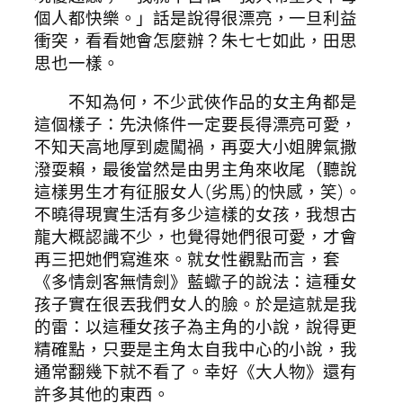
個人都快樂。」話是說得很漂亮，一旦利益
衝突，看看她會怎麼辦？朱七七如此，田思
思也一樣。
不知為何，不少武俠作品的女主角都是
這個樣子：先決條件一定要長得漂亮可愛，
不知天高地厚到處闖禍，再耍大小姐脾氣撒
潑耍賴，最後當然是由男主角來收尾（聽說
這樣男生才有征服女人(劣馬)的快感，笑)。
不曉得現實生活有多少這樣的女孩，我想古
龍大概認識不少，也覺得她們很可愛，才會
再三把她們寫進來。就女性觀點而言，套
《多情劍客無情劍》藍蠍子的說法：這種女
孩子實在很丟我們女人的臉。於是這就是我
的雷：以這種女孩子為主角的小說，說得更
精確點，只要是主角太自我中心的小說，我
通常翻幾下就不看了。幸好《大人物》還有
許多其他的東西。