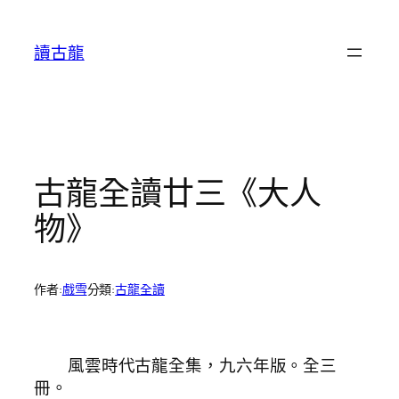
跳
至
讀古龍
主
要
內
容
古龍全讀廿三《大人
物》
作者:
戲雪
分類:
古龍全讀
風雲時代古龍全集，九六年版。全三
冊。