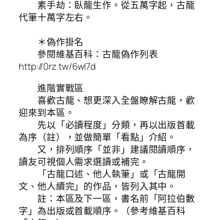
素手劫：臥龍生作。從五萬字起，古龍
代筆十萬字左右。
＊偽作掛名
參閱維基百科：古龍偽作列表
http://0rz.tw/6wI7d
進階實戰區
喜歡古龍、想更深入全盤瞭解古龍，歡
迎來到本區。
先以「必讀程度」分類，再以出版首載
為序（註），並做簡單「看點」介紹。
又，排列順序「並非」建議閱讀順序，
讀友可視個人需求選讀或補完。
「古龍口述、他人執筆」或「古龍開
文、他人續完」的作品，皆列入其中。
註：本區及下一區，書名前「阿拉伯數
字」為出版或首載順序。（參考維基百科