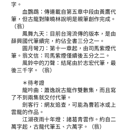
字。
血鸚鵡：傳連載自第五章中段由黃鷹代
筆，但古龍對陳曉林說明是親筆創作完成。
（翁）
鳳舞九天：目前台灣流傳的版本，是由
薛興國代筆續完，約佔全書三分之一。
圓月彎刀：第十一章起，由司馬紫煙代
筆。翁文信：司馬紫煙僅續後五分之二。
風鈴中的刀聲：結尾由於志宏代筆，最
後三千字。（翁）
＊待考證
龍吟曲：蕭逸說古龍作雙數集，而且寫
了不到兩集就交付代筆。
劍客行：網友追查，可能為曹若冰或上
雲龍的作品。
江湖夜雨十年燈：諸葛青雲作。約自二
萬字起，古龍代筆五、六萬字。（翁）