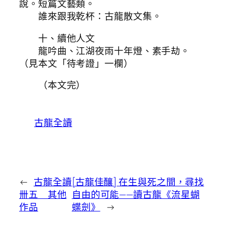
說。短篇文藝類。
誰來跟我乾杯：古龍散文集。
十、續他人文
龍吟曲、江湖夜雨十年燈、素手劫。
（見本文「待考證」一欄）
（本文完）
古龍全讀
←
古龍全讀
[古龍佳釀] 在生與死之間，尋找
卌五 其他
自由的可能——讀古龍《流星蝴
作品
蝶劍》
→