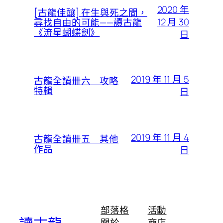
2020 年
[古龍佳釀] 在生與死之間，
12 月 30
尋找自由的可能——讀古龍
《流星蝴蝶劍》
日
2019 年 11 月 5
古龍全讀卌六 攻略
特輯
日
2019 年 11 月 4
古龍全讀卌五 其他
作品
日
部落格
活動
關於
商店