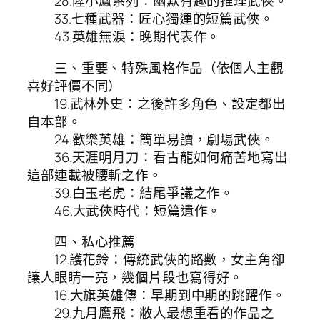
28.陸小鳳系列：幽默有趣的推理武俠。
33.七種武器：匠心獨運的短篇武俠。
43.英雄無淚：晚期代表作。
三、重要、特殊風格作品（依個人主觀
喜好評價不同）
19.武林外史：之後許多角色、設定都出
自本部。
24.歡樂英雄：簡單易讀，劇場武俠。
36.天涯明月刀：看古龍如何痛苦地寫出
這部連載被腰斬之作。
39.白玉老虎：結尾爭議之作。
46.大武俠時代：短篇遺作。
四、私心推薦
12.護花鈴：傳統武俠的路數，女主角卻
讓人眼睛一亮，幾個片段也寫得好。
16.大旗英雄傳：早期到中期的跳躍作。
29.九月鷹飛：敝人最想重看的作品之