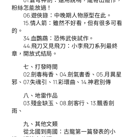
粉絲怎能放過！
06.遊俠錄：中晚期人物原型在此。
15.情人箭：雖然不好看，但有很多可看
的。
34.血鸚鵡：恐怖武俠試作。
44.飛刀又見飛刀：小李飛刀系列最終
章，開放式結局。
七、打發時間
02.劍毒梅香、04.劍氣書香、05.月異星
邪、07.失魂引、11.彩環曲、14.神君別傳
八、地雷作品
03.殘金缺玉、08.劍客行、13.飄香劍
雨、
九、其他文類
從北國到南國：古龍第一篇發表的小