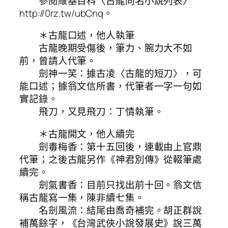
參閱維基百科〈古龍同名小說列表〉
http://0rz.tw/ubCnq。
＊古龍口述，他人執筆
古龍晚期受傷後，筆力、腕力大不如
前，曾請人代筆。
劍神一笑：據古凌〈古龍的短刀〉，可
能口述；據翁文信所書，代筆者一字一句如
實記錄。
飛刀，又見飛刀：丁情執筆。
＊古龍開文，他人續完
劍毒梅香：第十五回後，連載由上官鼎
代筆；之後古龍另作《神君別傳》從輟筆處
續完。
劍氣書香：目前只找出前十回。翁文信
稱古龍寫一集，陳非續七集。
名劍風流：結尾由喬奇補完。胡正群說
補萬餘字，《台灣武俠小說發展史》說三萬