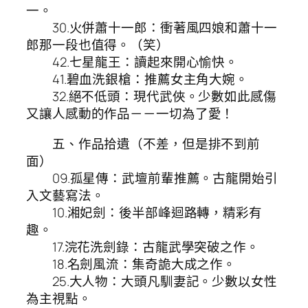
一。
30.火併蕭十一郎：衝著風四娘和蕭十一
郎那一段也值得。（笑）
42.七星龍王：讀起來開心愉快。
41.碧血洗銀槍：推薦女主角大婉。
32.絕不低頭：現代武俠。少數如此感傷
又讓人感動的作品－－一切為了愛！
五、作品拾遺（不差，但是排不到前
面）
09.孤星傳：武壇前輩推薦。古龍開始引
入文藝寫法。
10.湘妃劍：後半部峰迴路轉，精彩有
趣。
17.浣花洗劍錄：古龍武學突破之作。
18.名劍風流：集奇詭大成之作。
25.大人物：大頭凡馴妻記。少數以女性
為主視點。