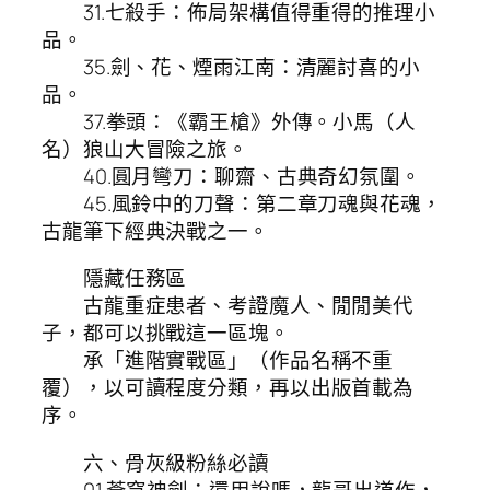
31.七殺手：佈局架構值得重得的推理小
品。
35.劍、花、煙雨江南：清麗討喜的小
品。
37.拳頭：《霸王槍》外傳。小馬（人
名）狼山大冒險之旅。
40.圓月彎刀：聊齋、古典奇幻氛圍。
45.風鈴中的刀聲：第二章刀魂與花魂，
古龍筆下經典決戰之一。
隱藏任務區
古龍重症患者、考證魔人、閒閒美代
子，都可以挑戰這一區塊。
承「進階實戰區」（作品名稱不重
覆），以可讀程度分類，再以出版首載為
序。
六、骨灰級粉絲必讀
01.蒼穹神劍：還用說嗎，龍哥出道作，