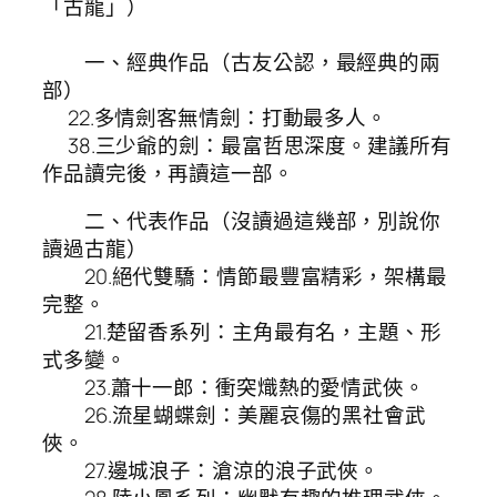
「古龍」）
一、經典作品（古友公認，最經典的兩
部）
22.多情劍客無情劍：打動最多人。
38.三少爺的劍：最富哲思深度。建議所有
作品讀完後，再讀這一部。
二、代表作品（沒讀過這幾部，別說你
讀過古龍）
20.絕代雙驕：情節最豐富精彩，架構最
完整。
21.楚留香系列：主角最有名，主題、形
式多變。
23.蕭十一郎：衝突熾熱的愛情武俠。
26.流星蝴蝶劍：美麗哀傷的黑社會武
俠。
27.邊城浪子：滄涼的浪子武俠。