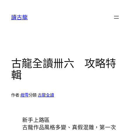
跳
至
讀古龍
主
要
內
容
古龍全讀卌六 攻略特
輯
作者:
戲雪
分類:
古龍全讀
新手上路區
古龍作品風格多變、真假混雜，第一次